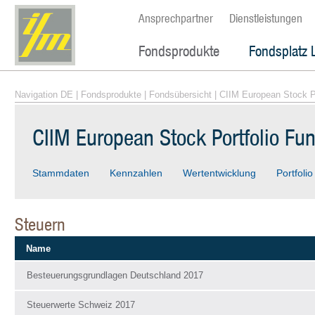
Ansprechpartner
Dienstleistungen
Fondsprodukte
Fondsplatz 
Navigation DE
|
Fondsprodukte
|
Fondsübersicht
| CIIM European Stock P
CIIM European Stock Portfolio Fu
Stammdaten
Kennzahlen
Wertentwicklung
Portfolio
Steuern
Name
Besteuerungsgrundlagen Deutschland 2017
Steuerwerte Schweiz 2017