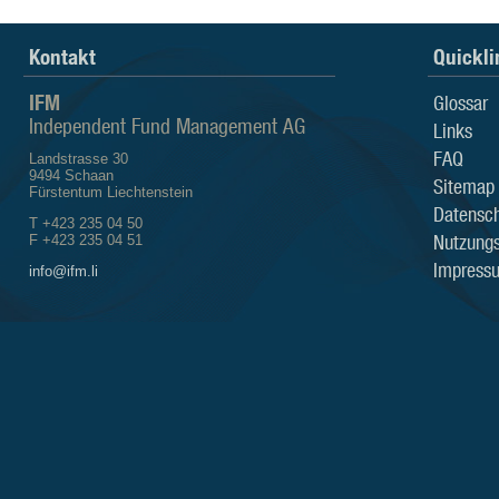
Kontakt
Quickli
IFM
Glossar
Independent Fund Management AG
Links
FAQ
Landstrasse 30
9494 Schaan
Sitemap
Fürstentum Liechtenstein
Datensch
T +423 235 04 50
Nutzung
F +423 235 04 51
Impress
info@ifm.li