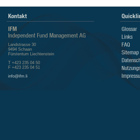
Kontakt
Quickli
IFM
Glossar
Independent Fund Management AG
Links
FAQ
Landstrasse 30
9494 Schaan
Sitemap
Fürstentum Liechtenstein
Datensch
T +423 235 04 50
Nutzung
F +423 235 04 51
Impress
info@ifm.li