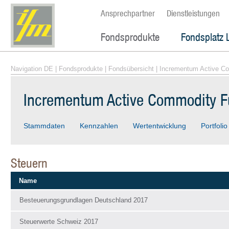
Ansprechpartner
Dienstleistungen
Fondsprodukte
Fondsplatz 
Navigation DE
|
Fondsprodukte
|
Fondsübersicht
| Incrementum Active C
Incrementum Active Commodity F
Stammdaten
Kennzahlen
Wertentwicklung
Portfolio
Steuern
Name
Besteuerungsgrundlagen Deutschland 2017
Steuerwerte Schweiz 2017