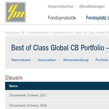
Ansprechpartner
Dienstleistungen
Fondsprodukte
Fondsplatz 
Navigation DE
|
Fondsprodukte
|
Fondsübersicht
| Best of Class Global CB
Best of Class Global CB Portfolio 
Stammdaten
Kennzahlen
Wertentwicklung
Portfolio
Steuern
Name
Steuerwerte Schweiz 2017
Steuerwerte Schweiz 2018