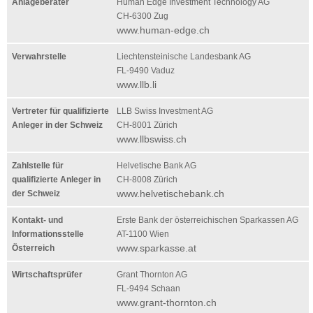
Anlageberater
Human Edge Investment Technology AG
CH-6300 Zug
www.human-edge.ch
Verwahrstelle
Liechtensteinische Landesbank AG
FL-9490 Vaduz
www.llb.li
Vertreter für qualifizierte
LLB Swiss Investment AG
Anleger in der Schweiz
CH-8001 Zürich
www.llbswiss.ch
Zahlstelle für
Helvetische Bank AG
qualifizierte Anleger in
CH-8008 Zürich
www.helvetischebank.ch
der Schweiz
Kontakt- und
Erste Bank der österreichischen Sparkassen AG
Informationsstelle
AT-1100 Wien
www.sparkasse.at
Österreich
Wirtschaftsprüfer
Grant Thornton AG
FL-9494 Schaan
www.grant-thornton.ch