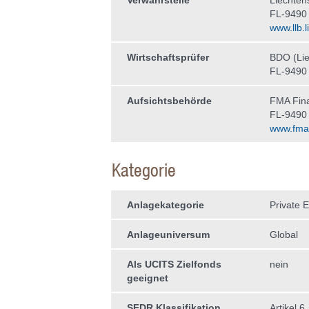
Verwahrstelle
Liechten
FL-9490
www.llb.li
Wirtschaftsprüfer
BDO (Lie
FL-9490
Aufsichtsbehörde
FMA Fina
FL-9490
www.fma-l
Kategorie
Anlagekategorie
Private E
Anlageuniversum
Global
Als UCITS Zielfonds
nein
geeignet
SFDR Klassifikation
Artikel 6