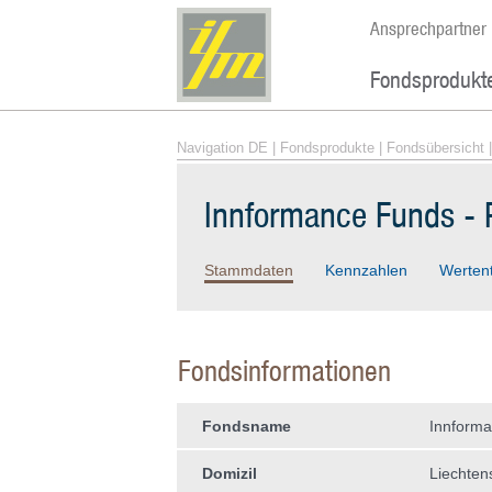
Ansprechpartner
Fondsprodukt
Navigation DE
|
Fondsprodukte
|
Fondsübersicht
|
Innformance Funds - P
Stammdaten
Kennzahlen
Werten
Fondsinformationen
Fondsname
Innforma
Domizil
Liechten