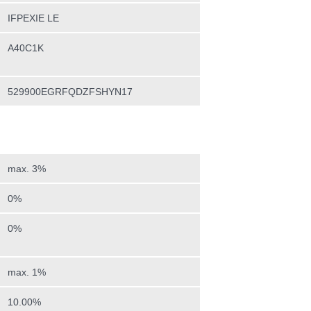
IFPEXIE LE
A40C1K
529900EGRFQDZFSHYN17
max. 3%
0%
0%
max. 1%
10.00%