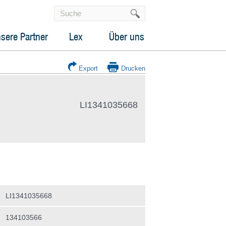
sere Partner
Lex
Über uns
Export
Drucken
LI1341035668
LI1341035668
134103566