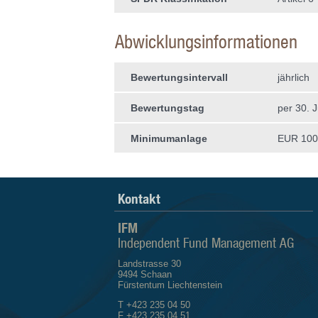
Abwicklungsinformationen
Bewertungsintervall
jährlich
Bewertungstag
per 30. J
Minimumanlage
EUR 100'
Kontakt
IFM
Independent Fund Management AG
Landstrasse 30
9494 Schaan
Fürstentum Liechtenstein
T +423 235 04 50
F +423 235 04 51