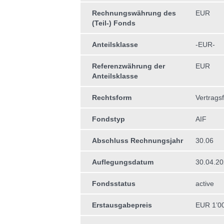
Rechnungswährung des
EUR
(Teil-) Fonds
Anteilsklasse
-EUR-
Referenzwährung der
EUR
Anteilsklasse
Rechtsform
Vertrags
Fondstyp
AIF
Abschluss Rechnungsjahr
30.06
Auflegungsdatum
30.04.2
Fondsstatus
active
Erstausgabepreis
EUR 1’0