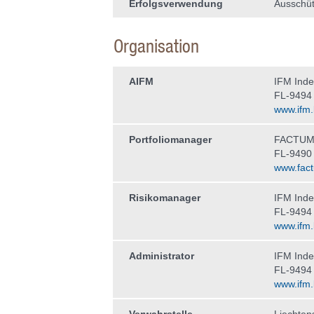
Erfolgsverwendung
Ausschüt
Organisation
AIFM
IFM Ind
FL-9494
www.ifm.l
Portfoliomanager
FACTUM 
FL-9490
www.fact
Risikomanager
IFM Ind
FL-9494
www.ifm.l
Administrator
IFM Ind
FL-9494
www.ifm.l