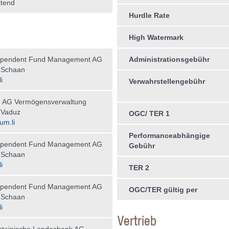
tend
Hurdle Rate
High Watermark
ependent Fund Management AG
Administrationsgebühr
 Schaan
i
Verwahrstellengebühr
AG Vermögensverwaltung
 Vaduz
OGC/ TER 1
um.li
Performanceabhängige
ependent Fund Management AG
Gebühr
 Schaan
i
TER 2
ependent Fund Management AG
OGC/TER gültig per
 Schaan
i
Vertrieb