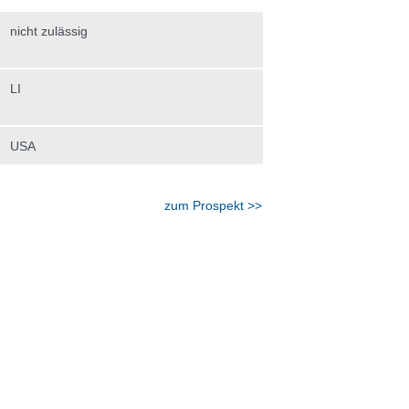
nicht zulässig
LI
USA
zum Prospekt >>