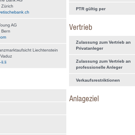
che Bank AG
 Zürich
PTR gültig per
etischebank.ch
Vertrieb
Young AG
 Bern
com
Zulassung zum Vertrieb an
Privatanleger
nzmarktaufsicht Liechtenstein
 Vaduz
Zulassung zum Vertrieb an
i.li
professionelle Anleger
Verkaufsrestriktionen
Anlageziel