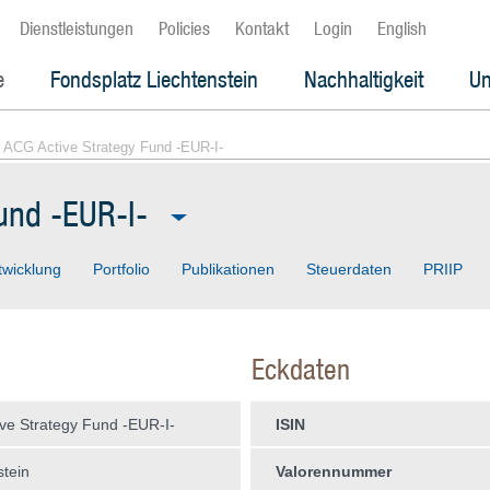
Dienstleistungen
Policies
Kontakt
Login
English
e
Fondsplatz Liechtenstein
Nachhaltigkeit
Un
 ACG Active Strategy Fund -EUR-I-
und -EUR-I-
twicklung
Portfolio
Publikationen
Steuerdaten
PRIIP
Eckdaten
ve Strategy Fund -EUR-I-
ISIN
stein
Valorennummer