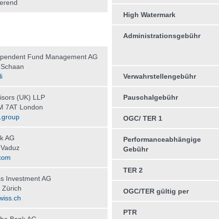
erend
High Watermark
Administrationsgebühr
ependent Fund Management AG
 Schaan
i
Verwahrstellengebühr
sors (UK) LLP
Pauschalgebühr
 7AT London
.group
OGC/ TER 1
k AG
Performanceabhängige
 Vaduz
Gebühr
com
TER 2
s Investment AG
 Zürich
OGC/TER gültig per
wiss.ch
PTR