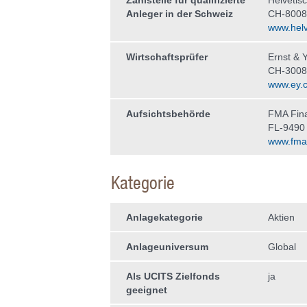
Zahlstelle für qualifizierte
Helvetis
Anleger in der Schweiz
CH-8008
www.helv
Wirtschaftsprüfer
Ernst & 
CH-3008
www.ey.
Aufsichtsbehörde
FMA Fina
FL-9490
www.fma-l
Kategorie
Anlagekategorie
Aktien
Anlageuniversum
Global
Als UCITS Zielfonds
ja
geeignet