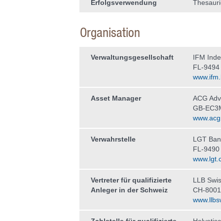
Erfolgsverwendung
Thesauri
Organisation
Verwaltungs­gesellschaft
IFM Ind
FL-9494
www.ifm.l
Asset Manager
ACG Advi
GB-EC3M
www.acg
Verwahrstelle
LGT Ban
FL-9490
www.lgt.
Vertreter für qualifizierte
LLB Swis
Anleger in der Schweiz
CH-8001
www.llbs