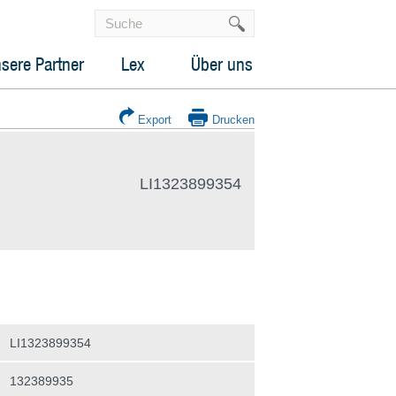
sere Partner
Lex
Über uns
Export
Drucken
LI1323899354
LI1323899354
132389935