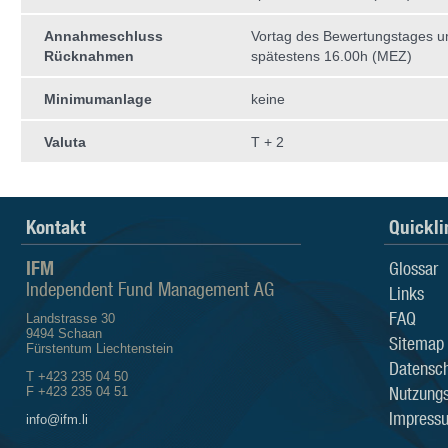
Annahmeschluss
Vortag des Bewertungstages 
Rücknahmen
spätestens 16.00h (MEZ)
Minimumanlage
keine
Valuta
T + 2
Kontakt
Quickli
IFM
Glossar
Independent Fund Management AG
Links
FAQ
Landstrasse 30
9494 Schaan
Sitemap
Fürstentum Liechtenstein
Datensch
T +423 235 04 50
Nutzung
F +423 235 04 51
Impress
info@ifm.li