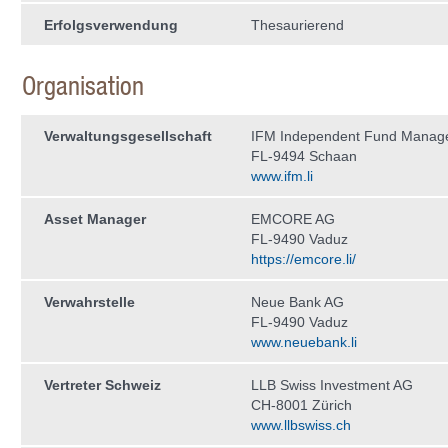
Erfolgsverwendung
Thesaurierend
Organisation
Verwaltungs­gesellschaft
IFM Independent Fund Manag
FL-9494 Schaan
www.ifm.li
Asset Manager
EMCORE AG
FL-9490 Vaduz
https://emcore.li/
Verwahrstelle
Neue Bank AG
FL-9490 Vaduz
www.neuebank.li
Vertreter Schweiz
LLB Swiss Investment AG
CH-8001 Zürich
www.llbswiss.ch