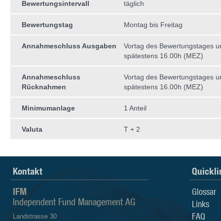
Bewertungsintervall
täglich
Bewertungstag
Montag bis Freitag
Annahmeschluss Ausgaben
Vortag des Bewertungstages 
spätestens 16.00h (MEZ)
Annahmeschluss
Vortag des Bewertungstages 
Rücknahmen
spätestens 16.00h (MEZ)
Minimumanlage
1 Anteil
Valuta
T + 2
Kontakt
Quickli
IFM
Glossar
Independent Fund Management AG
Links
FAQ
Landstrasse 30