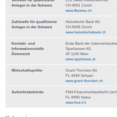
Vertreter für qualifizierte
LLB Swiss Investment AG
Anleger in der Schweiz
CH-8001 Zürich
www.llbswiss.ch
Zahlstelle für qualifizierte
Helvetische Bank AG
Anleger in der Schweiz
CH-8008 Zürich
www.helvetischebank.ch
Kontakt- und
Erste Bank der österreichische
Informationsstelle
Sparkassen AG
Österreich
AT-1100 Wien
www.sparkasse.at
Wirtschaftsprüfer
Grant Thornton AG
FL-9494 Schaan
www.grant-thornton.ch
Aufsichtsbehörde
FMA Finanzmarktaufsicht Liech
FL-9490 Vaduz
www.fma-li.li