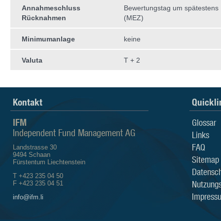
Annahmeschluss
Bewertungstag um spätestens 
Rücknahmen
(MEZ)
Minimumanlage
keine
Valuta
T + 2
Kontakt
Quickli
IFM
Glossar
Independent Fund Management AG
Links
FAQ
Landstrasse 30
9494 Schaan
Sitemap
Fürstentum Liechtenstein
Datensch
T +423 235 04 50
Nutzung
F +423 235 04 51
Impress
info@ifm.li