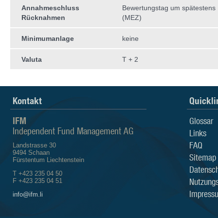
Annahmeschluss
Bewertungstag um spätestens 
Rücknahmen
(MEZ)
Minimumanlage
keine
Valuta
T + 2
Kontakt
Quickli
IFM
Glossar
Independent Fund Management AG
Links
FAQ
Landstrasse 30
9494 Schaan
Sitemap
Fürstentum Liechtenstein
Datensch
T +423 235 04 50
Nutzung
F +423 235 04 51
Impress
info@ifm.li