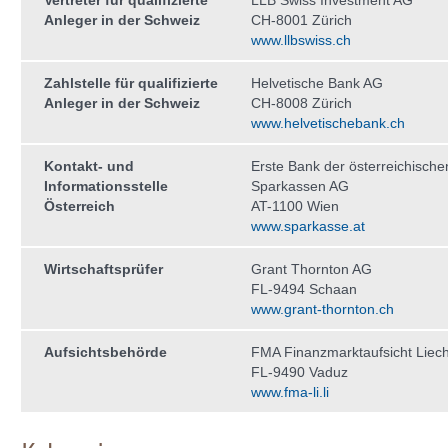
Vertreter für qualifizierte
LLB Swiss Investment AG
Anleger in der Schweiz
CH-8001 Zürich
www.llbswiss.ch
Zahlstelle für qualifizierte
Helvetische Bank AG
Anleger in der Schweiz
CH-8008 Zürich
www.helvetischebank.ch
Kontakt- und
Erste Bank der österreichische
Informationsstelle
Sparkassen AG
Österreich
AT-1100 Wien
www.sparkasse.at
Wirtschaftsprüfer
Grant Thornton AG
FL-9494 Schaan
www.grant-thornton.ch
Aufsichtsbehörde
FMA Finanzmarktaufsicht Liech
FL-9490 Vaduz
www.fma-li.li