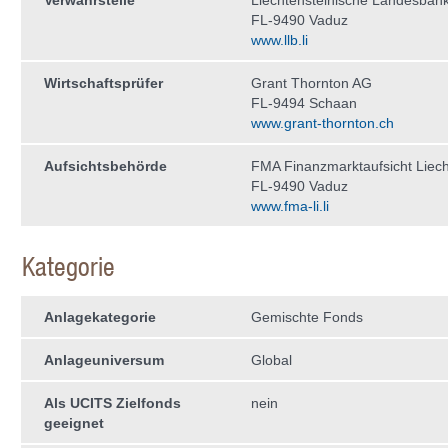
Verwahrstelle
Liechtensteinische Landesban
FL-9490 Vaduz
www.llb.li
Wirtschaftsprüfer
Grant Thornton AG
FL-9494 Schaan
www.grant-thornton.ch
Aufsichtsbehörde
FMA Finanzmarktaufsicht Liech
FL-9490 Vaduz
www.fma-li.li
Kategorie
Anlagekategorie
Gemischte Fonds
Anlageuniversum
Global
Als UCITS Zielfonds
nein
geeignet