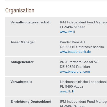
Organisation
Verwaltungs­gesellschaft
IFM Independent Fund Manag
FL-9494 Schaan
www.ifm.li
Asset Manager
Baader Bank AG
DE-85716 Unterschleissheim
www.baaderbank.de
Anlageberater
BN & Partners Capital AG
DE-60329 Frankfurt
www.bnpartner.com
Verwahrstelle
Liechtensteinische Landesban
FL-9490 Vaduz
www.llb.li
Einrichtung Deutschland
IFM Independent Fund Manag
FL-9494 Schaan