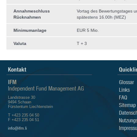
Annahmeschluss
Vortag des Bewertungstages 
Rücknahmen
spätestens 16.00h (MEZ)
Minimumanlage
EUR 5 Mio.
Valuta
T + 3
Kontakt
Quickli
IFM
Glossar
Independent Fund Management AG
Links
FAQ
Landstrasse 30
9494 Schaan
Sitemap
Fürstentum Liechtenstein
Datensch
T +423 235 04 50
Nutzung
F +423 235 04 51
Impress
info@ifm.li