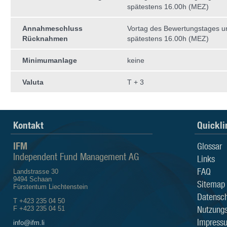
spätestens 16.00h (MEZ)
Annahmeschluss
Vortag des Bewertungstages 
Rücknahmen
spätestens 16.00h (MEZ)
Minimumanlage
keine
Valuta
T + 3
Kontakt
Quickli
IFM
Glossar
Independent Fund Management AG
Links
FAQ
Landstrasse 30
9494 Schaan
Sitemap
Fürstentum Liechtenstein
Datensch
T +423 235 04 50
Nutzung
F +423 235 04 51
Impress
info@ifm.li