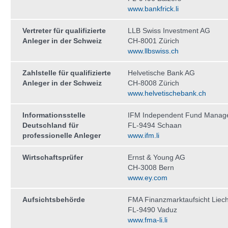
www.bankfrick.li
Vertreter für qualifizierte
LLB Swiss Investment AG
Anleger in der Schweiz
CH-8001 Zürich
www.llbswiss.ch
Zahlstelle für qualifizierte
Helvetische Bank AG
Anleger in der Schweiz
CH-8008 Zürich
www.helvetischebank.ch
Informationsstelle
IFM Independent Fund Manag
Deutschland für
FL-9494 Schaan
professionelle Anleger
www.ifm.li
Wirtschaftsprüfer
Ernst & Young AG
CH-3008 Bern
www.ey.com
Aufsichtsbehörde
FMA Finanzmarktaufsicht Liech
FL-9490 Vaduz
www.fma-li.li