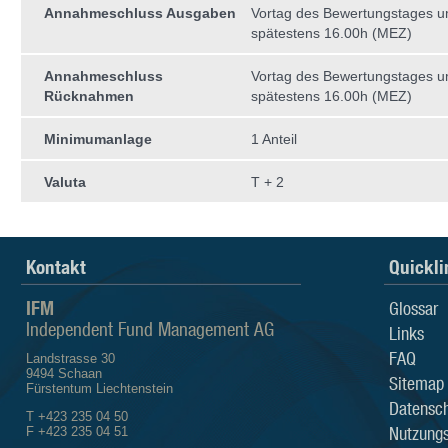
Annahmeschluss Ausgaben
Vortag des Bewertungstages 
spätestens 16.00h (MEZ)
Annahmeschluss
Vortag des Bewertungstages 
Rücknahmen
spätestens 16.00h (MEZ)
Minimumanlage
1 Anteil
Valuta
T + 2
Kontakt
Quickli
IFM
Glossar
Independent Fund Management AG
Links
FAQ
Landstrasse 30
9494 Schaan
Sitemap
Fürstentum Liechtenstein
Datensch
T +423 235 04 50
Nutzung
F +423 235 04 51