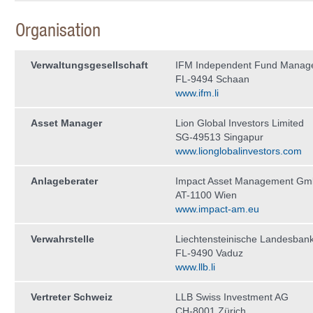
Organisation
Verwaltungs­gesellschaft
IFM Independent Fund Manag
FL-9494 Schaan
www.ifm.li
Asset Manager
Lion Global Investors Limited
SG-49513 Singapur
www.lionglobalinvestors.com
Anlageberater
Impact Asset Management G
AT-1100 Wien
www.impact-am.eu
Verwahrstelle
Liechtensteinische Landesban
FL-9490 Vaduz
www.llb.li
Vertreter Schweiz
LLB Swiss Investment AG
CH-8001 Zürich