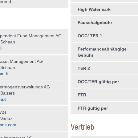
erend
High Watermark
Pauschalgebühr
ependent Fund Management AG
OGC/ TER 1
 Schaan
i
Performanceabhängige
Gebühr
sset Management AG
 Schaan
TER 2
m.li
OGC/TER gültig per
Vermögensverwaltungs AG
Balzers
PTR
a.li
PTR gültig per
 AG
 Vaduz
Vertrieb
ank.com