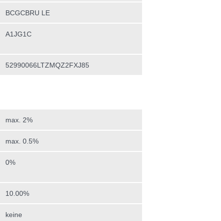
BCGCBRU LE
A1JG1C
52990066LTZMQZ2FXJ85
max. 2%
max. 0.5%
0%
10.00%
keine