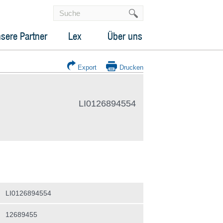
sere Partner
Lex
Über uns
Export
Drucken
LI0126894554
LI0126894554
12689455