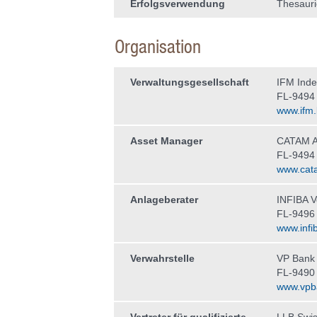
Erfolgsverwendung
Thesauri
Organisation
Verwaltungs­gesellschaft
IFM Ind
FL-9494
www.ifm.l
Asset Manager
CATAM A
FL-9494
www.cata
Anlageberater
INFIBA 
FL-9496 
www.infib
Verwahrstelle
VP Bank
FL-9490
www.vpb