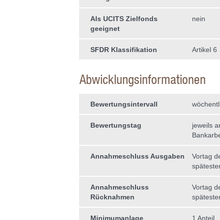
Als UCITS Zielfonds
nein
geeignet
SFDR Klassifikation
Artikel 6
Abwicklungsinformationen
Bewertungsintervall
wöchentl
Bewertungstag
jeweils 
Bankarbe
Annahmeschluss Ausgaben
Vortag d
späteste
Annahmeschluss
Vortag d
Rücknahmen
späteste
Minimumanlage
1 Anteil