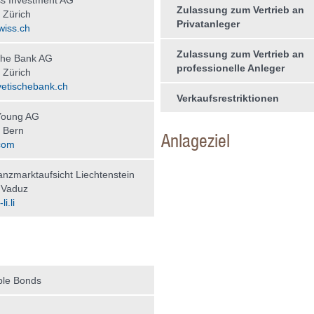
s Investment AG
Zulassung zum Vertrieb an
 Zürich
Privatanleger
wiss.ch
Zulassung zum Vertrieb an
che Bank AG
professionelle Anleger
 Zürich
etischebank.ch
Verkaufsrestriktionen
Young AG
 Bern
Anlageziel
com
nzmarktaufsicht Liechtenstein
 Vaduz
i.li
ble Bonds