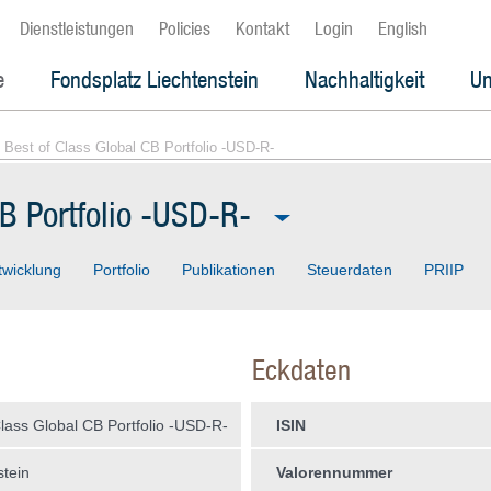
Dienstleistungen
Policies
Kontakt
Login
English
e
Fondsplatz Liechtenstein
Nachhaltigkeit
Un
 Best of Class Global CB Portfolio -USD-R-
CB Portfolio -USD-R-
twicklung
Portfolio
Publikationen
Steuerdaten
PRIIP
Eckdaten
Class Global CB Portfolio -USD-R-
ISIN
stein
Valorennummer