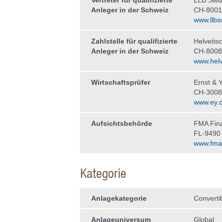
Vertreter für qualifizierte
LLB Swis
Anleger in der Schweiz
CH-8001
www.llbs
Zahlstelle für qualifizierte
Helvetis
Anleger in der Schweiz
CH-8008
www.helv
Wirtschaftsprüfer
Ernst & 
CH-3008
www.ey.
Aufsichtsbehörde
FMA Fina
FL-9490
www.fma-l
Kategorie
Anlagekategorie
Converti
Anlageuniversum
Global