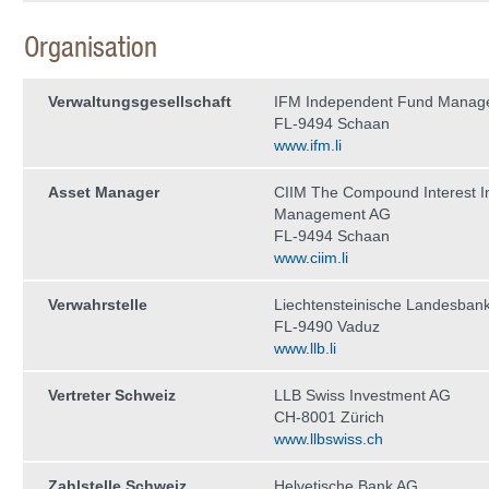
Organisation
Verwaltungs­gesellschaft
IFM Independent Fund Manag
FL-9494 Schaan
www.ifm.li
Asset Manager
CIIM The Compound Interest I
Management AG
FL-9494 Schaan
www.ciim.li
Verwahrstelle
Liechtensteinische Landesban
FL-9490 Vaduz
www.llb.li
Vertreter Schweiz
LLB Swiss Investment AG
CH-8001 Zürich
www.llbswiss.ch
Zahlstelle Schweiz
Helvetische Bank AG