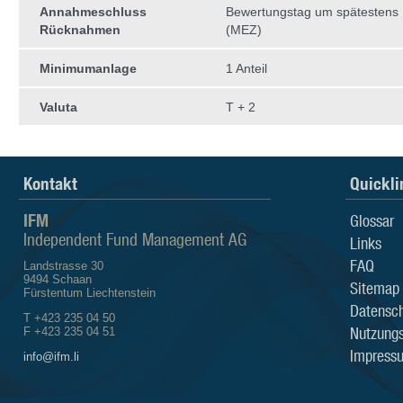
Annahmeschluss
Bewertungstag um spätestens
Rücknahmen
(MEZ)
Minimumanlage
1 Anteil
Valuta
T + 2
Kontakt
Quickli
IFM
Glossar
Independent Fund Management AG
Links
FAQ
Landstrasse 30
9494 Schaan
Sitemap
Fürstentum Liechtenstein
Datensch
T +423 235 04 50
Nutzung
F +423 235 04 51
Impress
info@ifm.li