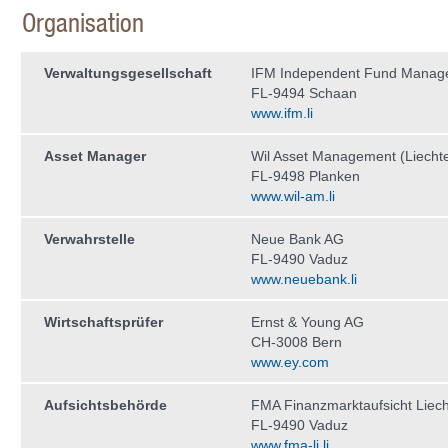
Organisation
Verwaltungs­gesellschaft
IFM Independent Fund Manag
FL-9494 Schaan
www.ifm.li
Asset Manager
Wil Asset Management (Liecht
FL-9498 Planken
www.wil-am.li
Verwahrstelle
Neue Bank AG
FL-9490 Vaduz
www.neuebank.li
Wirtschaftsprüfer
Ernst & Young AG
CH-3008 Bern
www.ey.com
Aufsichtsbehörde
FMA Finanzmarktaufsicht Liech
FL-9490 Vaduz
www.fma-li.li