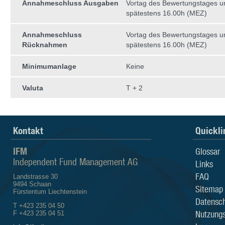
Annahmeschluss Ausgaben
Vortag des Bewertungstages 
spätestens 16.00h (MEZ)
Annahmeschluss
Vortag des Bewertungstages 
Rücknahmen
spätestens 16.00h (MEZ)
Minimumanlage
Keine
Valuta
T + 2
Kontakt
Quickli
IFM
Glossar
Independent Fund Management AG
Links
FAQ
Landstrasse 30
9494 Schaan
Sitemap
Fürstentum Liechtenstein
Datensch
T +423 235 04 50
Nutzung
F +423 235 04 51