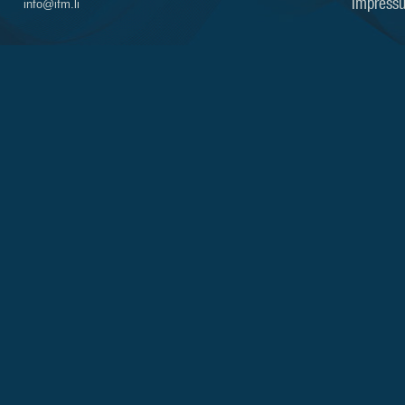
Impress
info@ifm.li