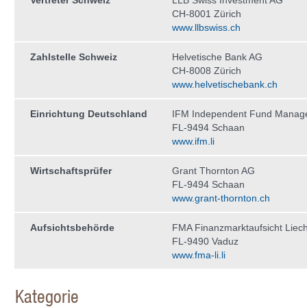
Vertreter Schweiz
LLB Swiss Investment AG
CH-8001 Zürich
www.llbswiss.ch
Zahlstelle Schweiz
Helvetische Bank AG
CH-8008 Zürich
www.helvetischebank.ch
Einrichtung Deutschland
IFM Independent Fund Manag
FL-9494 Schaan
www.ifm.li
Wirtschaftsprüfer
Grant Thornton AG
FL-9494 Schaan
www.grant-thornton.ch
Aufsichtsbehörde
FMA Finanzmarktaufsicht Liech
FL-9490 Vaduz
www.fma-li.li
Kategorie