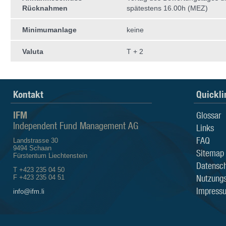
Rücknahmen
spätestens 16.00h (MEZ)
Minimumanlage
keine
Valuta
T + 2
Kontakt
Quickli
IFM
Glossar
Independent Fund Management AG
Links
FAQ
Landstrasse 30
9494 Schaan
Sitemap
Fürstentum Liechtenstein
Datensch
T +423 235 04 50
Nutzung
F +423 235 04 51
Impress
info@ifm.li