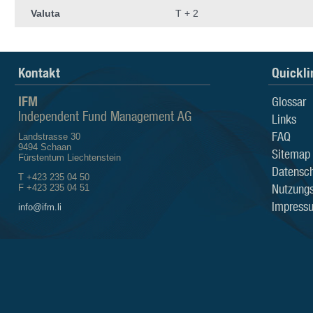
Valuta
T + 2
Kontakt
Quickli
IFM
Glossar
Independent Fund Management AG
Links
FAQ
Landstrasse 30
9494 Schaan
Sitemap
Fürstentum Liechtenstein
Datensch
T +423 235 04 50
Nutzung
F +423 235 04 51
Impress
info@ifm.li