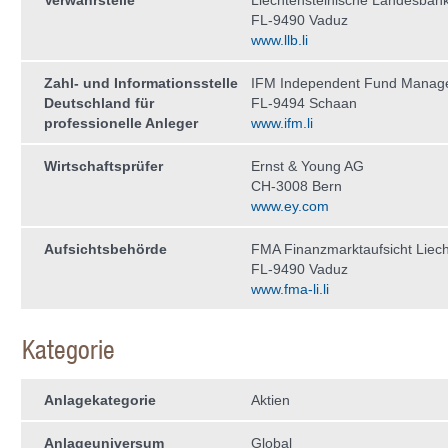
Verwahrstelle
Liechtensteinische Landesban
FL-9490 Vaduz
www.llb.li
Zahl- und Informationsstelle
IFM Independent Fund Manag
Deutschland für
FL-9494 Schaan
professionelle Anleger
www.ifm.li
Wirtschaftsprüfer
Ernst & Young AG
CH-3008 Bern
www.ey.com
Aufsichtsbehörde
FMA Finanzmarktaufsicht Liech
FL-9490 Vaduz
www.fma-li.li
Kategorie
Anlagekategorie
Aktien
Anlageuniversum
Global