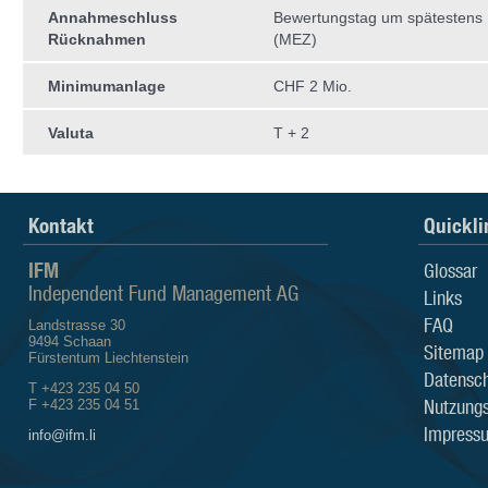
Annahmeschluss
Bewertungstag um spätestens 
Rücknahmen
(MEZ)
Minimumanlage
CHF 2 Mio.
Valuta
T + 2
Kontakt
Quickli
IFM
Glossar
Independent Fund Management AG
Links
FAQ
Landstrasse 30
9494 Schaan
Sitemap
Fürstentum Liechtenstein
Datensch
T +423 235 04 50
Nutzung
F +423 235 04 51
Impress
info@ifm.li