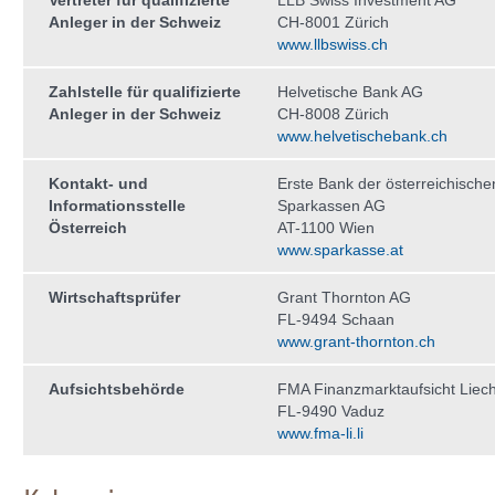
Vertreter für qualifizierte
LLB Swiss Investment AG
Anleger in der Schweiz
CH-8001 Zürich
www.llbswiss.ch
Zahlstelle für qualifizierte
Helvetische Bank AG
Anleger in der Schweiz
CH-8008 Zürich
www.helvetischebank.ch
Kontakt- und
Erste Bank der österreichische
Informationsstelle
Sparkassen AG
Österreich
AT-1100 Wien
www.sparkasse.at
Wirtschaftsprüfer
Grant Thornton AG
FL-9494 Schaan
www.grant-thornton.ch
Aufsichtsbehörde
FMA Finanzmarktaufsicht Liech
FL-9490 Vaduz
www.fma-li.li