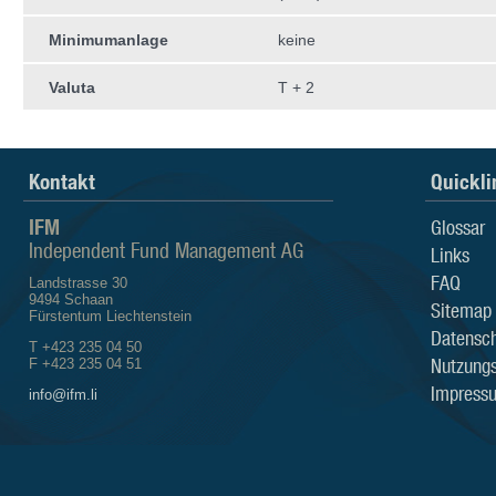
Minimumanlage
keine
Valuta
T + 2
Kontakt
Quickli
IFM
Glossar
Independent Fund Management AG
Links
FAQ
Landstrasse 30
9494 Schaan
Sitemap
Fürstentum Liechtenstein
Datensch
T +423 235 04 50
Nutzung
F +423 235 04 51
Impress
info@ifm.li