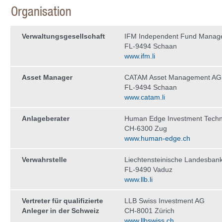
Organisation
Verwaltungs­gesellschaft
IFM Independent Fund Manag
FL-9494 Schaan
www.ifm.li
Asset Manager
CATAM Asset Management AG
FL-9494 Schaan
www.catam.li
Anlageberater
Human Edge Investment Tech
CH-6300 Zug
www.human-edge.ch
Verwahrstelle
Liechtensteinische Landesban
FL-9490 Vaduz
www.llb.li
Vertreter für qualifizierte
LLB Swiss Investment AG
Anleger in der Schweiz
CH-8001 Zürich
www.llbswiss.ch