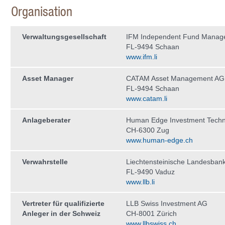
Organisation
Verwaltungs­gesellschaft
IFM Independent Fund Manag
FL-9494 Schaan
www.ifm.li
Asset Manager
CATAM Asset Management AG
FL-9494 Schaan
www.catam.li
Anlageberater
Human Edge Investment Tech
CH-6300 Zug
www.human-edge.ch
Verwahrstelle
Liechtensteinische Landesban
FL-9490 Vaduz
www.llb.li
Vertreter für qualifizierte
LLB Swiss Investment AG
Anleger in der Schweiz
CH-8001 Zürich
www.llbswiss.ch