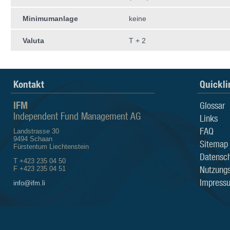
Minimumanlage
keine
Valuta
T + 2
Kontakt
Quickli
IFM
Glossar
Independent Fund Management AG
Links
FAQ
Landstrasse 30
9494 Schaan
Sitemap
Fürstentum Liechtenstein
Datensch
T +423 235 04 50
Nutzung
F +423 235 04 51
Impress
info@ifm.li