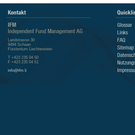
Kontakt
Quickli
IFM
Glossar
Independent Fund Management AG
Links
FAQ
Landstrasse 30
9494 Schaan
Sitemap
Fürstentum Liechtenstein
Datensch
T +423 235 04 50
Nutzung
F +423 235 04 51
Impress
info@ifm.li