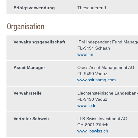
Erfolgsverwendung
Thesaurierend
Organisation
Verwaltungs­gesellschaft
IFM Independent Fund Manag
FL-9494 Schaan
www.ifm.li
Asset Manager
Osiris Asset Management AG
FL-9490 Vaduz
www.osirisamg.com
Verwahrstelle
Liechtensteinische Landesban
FL-9490 Vaduz
www.llb.li
Vertreter Schweiz
LLB Swiss Investment AG
CH-8001 Zürich
www.llbswiss.ch