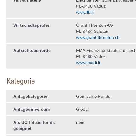
Verwahrstelle
Liechtensteinische Landesban
FL-9490 Vaduz
www.llb.li
Wirtschaftsprüfer
Grant Thornton AG
FL-9494 Schaan
www.grant-thornton.ch
Aufsichtsbehörde
FMA Finanzmarktaufsicht Liech
FL-9490 Vaduz
www.fma-li.li
Kategorie
Anlagekategorie
Gemischte Fonds
Anlageuniversum
Global
Als UCITS Zielfonds
nein
geeignet