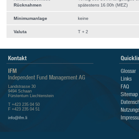
Rücknahmen
spätestens 16.00h (MEZ)
Minimumanlage
keine
Valuta
T + 2
Kontakt
Quickli
IFM
Glossar
Independent Fund Management AG
Links
FAQ
Landstrasse 30
9494 Schaan
Sitemap
Fürstentum Liechtenstein
Datensch
T +423 235 04 50
Nutzung
F +423 235 04 51
Impress
info@ifm.li