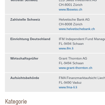
Vertreter Schweiz
LLB Swiss Investment AG
CH-8001 Zürich
www.llbswiss.ch
Zahlstelle Schweiz
Helvetische Bank AG
CH-8008 Zürich
www.helvetischebank.ch
Einrichtung Deutschland
IFM Independent Fund Manag
FL-9494 Schaan
www.ifm.li
Wirtschaftsprüfer
Grant Thornton AG
FL-9494 Schaan
www.grant-thornton.ch
Aufsichtsbehörde
FMA Finanzmarktaufsicht Liech
FL-9490 Vaduz
www.fma-li.li
Kategorie