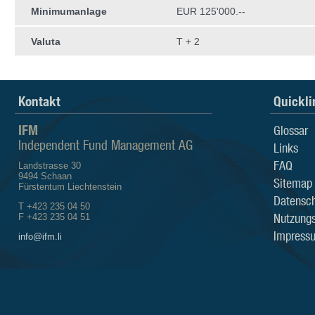
Minimumanlage
EUR 125'000.--
Valuta
T + 2
Kontakt
Quickli
IFM
Glossar
Independent Fund Management AG
Links
FAQ
Landstrasse 30
9494 Schaan
Sitemap
Fürstentum Liechtenstein
Datensch
T +423 235 04 50
Nutzung
F +423 235 04 51
Impress
info@ifm.li