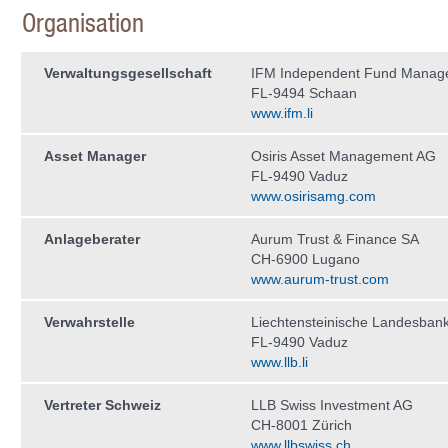
Organisation
Verwaltungs­gesellschaft
IFM Independent Fund Manag
FL-9494 Schaan
www.ifm.li
Asset Manager
Osiris Asset Management AG
FL-9490 Vaduz
www.osirisamg.com
Anlageberater
Aurum Trust & Finance SA
CH-6900 Lugano
www.aurum-trust.com
Verwahrstelle
Liechtensteinische Landesban
FL-9490 Vaduz
www.llb.li
Vertreter Schweiz
LLB Swiss Investment AG
CH-8001 Zürich
www.llbswiss.ch