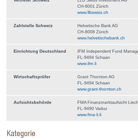
Vertreter Schweiz
LLB Swiss Investment AG
CH-8001 Zürich
www.llbswiss.ch
Zahlstelle Schweiz
Helvetische Bank AG
CH-8008 Zürich
www.helvetischebank.ch
Einrichtung Deutschland
IFM Independent Fund Manag
FL-9494 Schaan
www.ifm.li
Wirtschaftsprüfer
Grant Thornton AG
FL-9494 Schaan
www.grant-thornton.ch
Aufsichtsbehörde
FMA Finanzmarktaufsicht Liech
FL-9490 Vaduz
www.fma-li.li
Kategorie