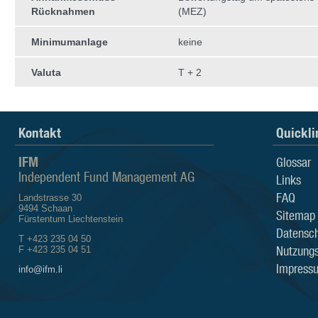
Rücknahmen
(MEZ)
Minimumanlage
keine
Valuta
T + 2
Kontakt
Quickli
IFM
Glossar
Independent Fund Management AG
Links
FAQ
Landstrasse 30
9494 Schaan
Sitemap
Fürstentum Liechtenstein
Datensch
T +423 235 04 50
Nutzung
F +423 235 04 51
Impress
info@ifm.li