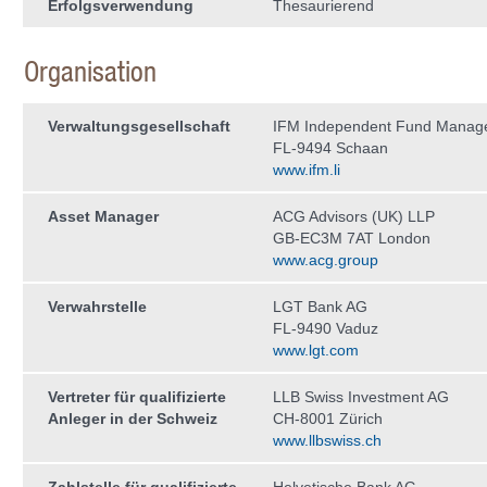
Erfolgsverwendung
Thesaurierend
Organisation
Verwaltungs­gesellschaft
IFM Independent Fund Manag
FL-9494 Schaan
www.ifm.li
Asset Manager
ACG Advisors (UK) LLP
GB-EC3M 7AT London
www.acg.group
Verwahrstelle
LGT Bank AG
FL-9490 Vaduz
www.lgt.com
Vertreter für qualifizierte
LLB Swiss Investment AG
Anleger in der Schweiz
CH-8001 Zürich
www.llbswiss.ch