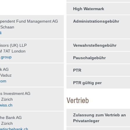
High Watermark
ependent Fund Management AG
Administrationsgebühr
 Schaan
i
sors (UK) LLP
Verwahrstellengebühr
 7AT London
.group
Pauschalgebühr
k AG
PTR
 Vaduz
com
PTR gültig per
s Investment AG
Vertrieb
 Zürich
wiss.ch
Zulassung zum Vertrieb an
che Bank AG
Privatanleger
 Zürich
etischebank.ch