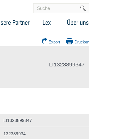
sere Partner
Lex
Über uns
Export
Drucken
LI1323899347
LI1323899347
132389934