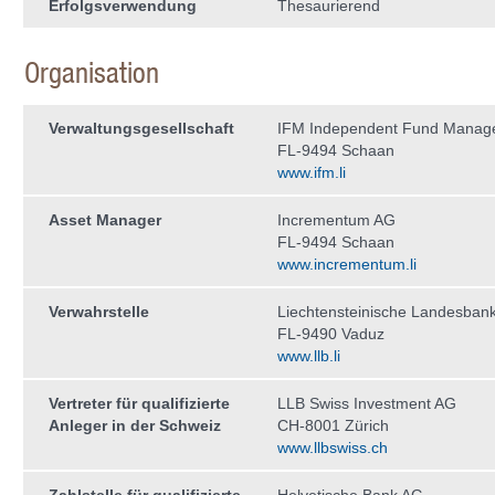
Erfolgsverwendung
Thesaurierend
Organisation
Verwaltungs­gesellschaft
IFM Independent Fund Manag
FL-9494 Schaan
www.ifm.li
Asset Manager
Incrementum AG
FL-9494 Schaan
www.incrementum.li
Verwahrstelle
Liechtensteinische Landesban
FL-9490 Vaduz
www.llb.li
Vertreter für qualifizierte
LLB Swiss Investment AG
Anleger in der Schweiz
CH-8001 Zürich
www.llbswiss.ch