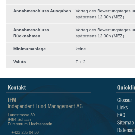
Annahmeschluss Ausgaben
Vortag des Bewertungstages 
spätestens 12.00h (MEZ)
Annahmeschluss
Vortag des Bewertungstages 
Rücknahmen
spätestens 12.00h (MEZ)
Minimumanlage
keine
Valuta
T + 2
Kontakt
Quickli
IFM
Glossar
Independent Fund Management AG
Links
FAQ
Landstrasse 30
9494 Schaan
Sitemap
Fürstentum Liechtenstein
Datensch
T +423 235 04 50