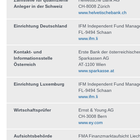
Zahlstelle für qualifizierte
Helvetische Bank AG
Anleger in der Schweiz
CH-8008 Zürich
www.helvetischebank.ch
Einrichtung Deutschland
IFM Independent Fund Manag
FL-9494 Schaan
www.ifm.li
Kontakt- und
Erste Bank der österreichische
Informationsstelle
Sparkassen AG
Österreich
AT-1100 Wien
www.sparkasse.at
Einrichtung Luxemburg
IFM Independent Fund Manag
FL-9494 Schaan
www.ifm.li
Wirtschaftsprüfer
Ernst & Young AG
CH-3008 Bern
www.ey.com
Aufsichtsbehörde
FMA Finanzmarktaufsicht Liech