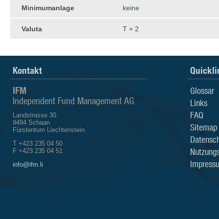
Minimumanlage
keine
Valuta
T + 2
Kontakt
Quickli
IFM
Glossar
Independent Fund Management AG
Links
FAQ
Landstrasse 30
9494 Schaan
Sitemap
Fürstentum Liechtenstein
Datensch
T +423 235 04 50
Nutzung
F +423 235 04 51
Impress
info@ifm.li