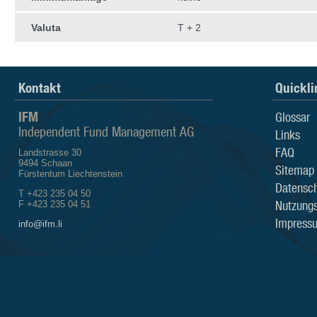
Valuta
T + 2
Kontakt
Quickli
IFM
Glossar
Independent Fund Management AG
Links
FAQ
Landstrasse 30
9494 Schaan
Sitemap
Fürstentum Liechtenstein
Datensch
T +423 235 04 50
Nutzung
F +423 235 04 51
Impress
info@ifm.li