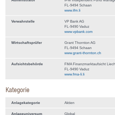
Administrator
IFM Independent Fund Manag
FL-9494 Schaan
www.ifm.li
Verwahrstelle
VP Bank AG
FL-9490 Vaduz
www.vpbank.com
Wirtschaftsprüfer
Grant Thornton AG
FL-9494 Schaan
www.grant-thornton.ch
Aufsichtsbehörde
FMA Finanzmarktaufsicht Liech
FL-9490 Vaduz
www.fma-li.li
Kategorie
Anlagekategorie
Aktien
Anlageuniversum
Global