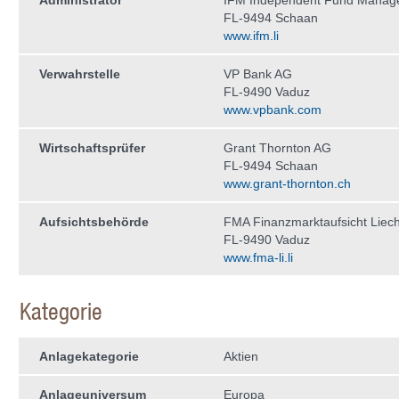
Administrator
IFM Independent Fund Manag
FL-9494 Schaan
www.ifm.li
Verwahrstelle
VP Bank AG
FL-9490 Vaduz
www.vpbank.com
Wirtschaftsprüfer
Grant Thornton AG
FL-9494 Schaan
www.grant-thornton.ch
Aufsichtsbehörde
FMA Finanzmarktaufsicht Liech
FL-9490 Vaduz
www.fma-li.li
Kategorie
Anlagekategorie
Aktien
Anlageuniversum
Europa