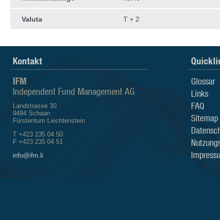
Valuta
T + 2
Kontakt
Quickli
IFM
Glossar
Independent Fund Management AG
Links
FAQ
Landstrasse 30
9494 Schaan
Sitemap
Fürstentum Liechtenstein
Datensch
T +423 235 04 50
Nutzung
F +423 235 04 51
Impress
info@ifm.li