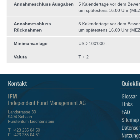
Annahmeschluss Ausgaben
5 Kalendertage vor dem Bewer
um spätestens 16.00 Uhr (MEZ
Annahmeschluss
5 Kalendertage vor dem Bewer
Rücknahmen
um spätestens 16.00 Uhr (MEZ
Minimumanlage
USD 100'000.--
Valuta
T + 2
Kontakt
Quickli
IFM
Glossar
Independent Fund Management AG
Links
FAQ
Landstrasse 30
9494 Schaan
Sitemap
Fürstentum Liechtenstein
Datensch
T +423 235 04 50
Nutzung
F +423 235 04 51