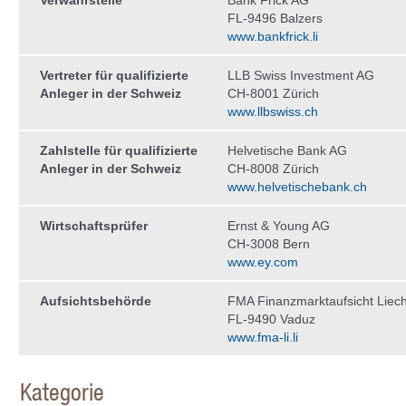
Verwahrstelle
Bank Frick AG
FL-9496 Balzers
www.bankfrick.li
Vertreter für qualifizierte
LLB Swiss Investment AG
Anleger in der Schweiz
CH-8001 Zürich
www.llbswiss.ch
Zahlstelle für qualifizierte
Helvetische Bank AG
Anleger in der Schweiz
CH-8008 Zürich
www.helvetischebank.ch
Wirtschaftsprüfer
Ernst & Young AG
CH-3008 Bern
www.ey.com
Aufsichtsbehörde
FMA Finanzmarktaufsicht Liech
FL-9490 Vaduz
www.fma-li.li
Kategorie