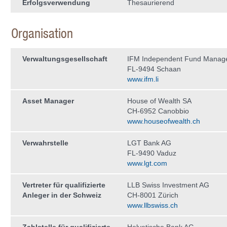
Erfolgsverwendung
Thesaurierend
Organisation
Verwaltungs­gesellschaft
IFM Independent Fund Manag
FL-9494 Schaan
www.ifm.li
Asset Manager
House of Wealth SA
CH-6952 Canobbio
www.houseofwealth.ch
Verwahrstelle
LGT Bank AG
FL-9490 Vaduz
www.lgt.com
Vertreter für qualifizierte
LLB Swiss Investment AG
Anleger in der Schweiz
CH-8001 Zürich
www.llbswiss.ch