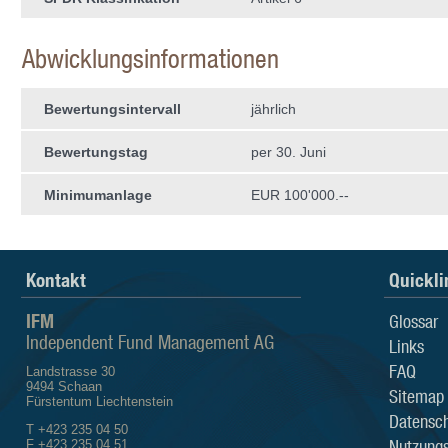
Abwicklungsinformationen
Bewertungsintervall
jährlich
Bewertungstag
per 30. Juni
Minimumanlage
EUR 100'000.--
Kontakt
Quickli
IFM
Glossar
Independent Fund Management AG
Links
FAQ
Landstrasse 30
9494 Schaan
Sitemap
Fürstentum Liechtenstein
Datensch
T +423 235 04 50
Nutzung
F +423 235 04 51