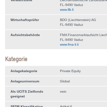
Verwahrstelle
Liechtensteinische Landesban
FL-9490 Vaduz
www.llb.li
Wirtschaftsprüfer
BDO (Liechtenstein) AG
FL-9490 Vaduz
Aufsichtsbehörde
FMA Finanzmarktaufsicht Liech
FL-9490 Vaduz
www.fma-li.li
Kategorie
Anlagekategorie
Private Equity
Anlageuniversum
Global
Als UCITS Zielfonds
nein
geeignet
SFDR Klassifikation
Artikel 6