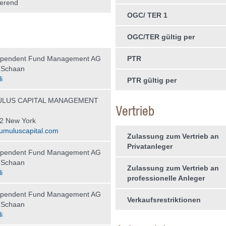
erend
OGC/ TER 1
OGC/TER gültig per
ependent Fund Management AG
PTR
 Schaan
i
PTR gültig per
LUS CAPITAL MANAGEMENT
Vertrieb
2 New York
umuluscapital.com
Zulassung zum Vertrieb an
Privatanleger
ependent Fund Management AG
 Schaan
Zulassung zum Vertrieb an
i
professionelle Anleger
ependent Fund Management AG
Verkaufsrestriktionen
 Schaan
i