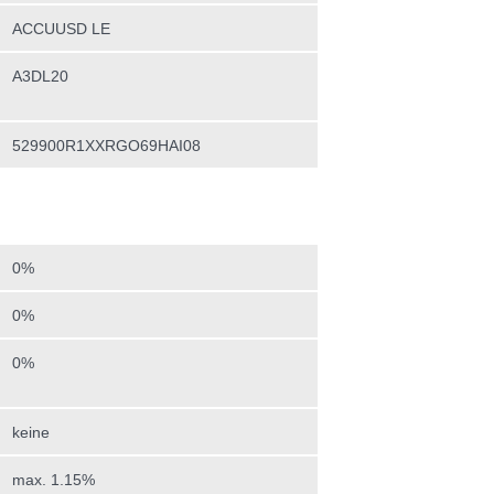
ACCUUSD LE
A3DL20
529900R1XXRGO69HAI08
0%
0%
0%
keine
max. 1.15%