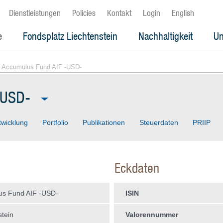
Dienstleistungen
Policies
Kontakt
Login
English
e
Fondsplatz Liechtenstein
Nachhaltigkeit
Un
 Accumulus Fund AIF -USD-
-USD-
twicklung
Portfolio
Publikationen
Steuerdaten
PRIIP
Eckdaten
us Fund AIF -USD-
ISIN
stein
Valorennummer