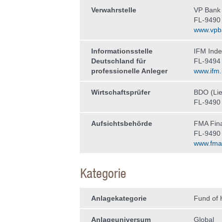
Verwahrstelle
VP Bank
FL-9490
www.vpb
Informationsstelle
IFM Ind
Deutschland für
FL-9494
professionelle Anleger
www.ifm.l
Wirtschaftsprüfer
BDO (Lie
FL-9490
Aufsichtsbehörde
FMA Fina
FL-9490
www.fma-l
Kategorie
Anlagekategorie
Fund of
Anlageuniversum
Global