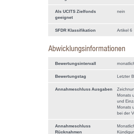
Als UCITS Zielfonds
nein
geeignet
SFDR Klassifikation
Artikel 6
Abwicklungsinformationen
Bewertungsintervall
monatlic
Bewertungstag
Letzter 
Annahmeschluss Ausgaben
Zeichnun
Monats u
und Einz
Monats u
bei der 
Annahmeschluss
Monatlic
Rücknahmen
Kündigun