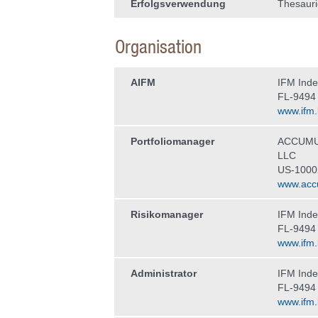
Erfolgsverwendung
Thesauri
Organisation
AIFM
IFM Ind
FL-9494
www.ifm.l
Portfoliomanager
ACCUMU
LLC
US-1000
www.acc
Risikomanager
IFM Ind
FL-9494
www.ifm.l
Administrator
IFM Ind
FL-9494
www.ifm.l