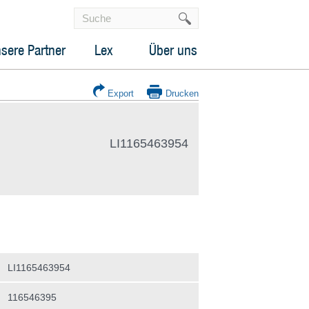
sere Partner
Lex
Über uns
Export
Drucken
LI1165463954
LI1165463954
116546395