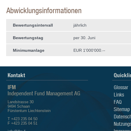
Abwicklungsinformationen
Bewertungsintervall
jährlich
Bewertungstag
per 30. Juni
Minimumanlage
EUR 1'000‘000.--
Kontakt
Quickli
IFM
Glossar
Independent Fund Management AG
Links
FAQ
Landstrasse 30
9494 Schaan
Sitemap
Fürstentum Liechtenstein
Datensch
T +423 235 04 50
Nutzung
F +423 235 04 51