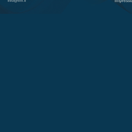
Impress
info@ifm.li