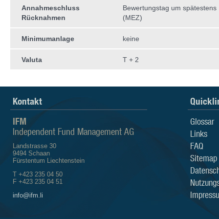
Annahmeschluss
Bewertungstag um spätestens 
Rücknahmen
(MEZ)
Minimumanlage
keine
Valuta
T + 2
Kontakt
Quickli
IFM
Glossar
Independent Fund Management AG
Links
FAQ
Landstrasse 30
9494 Schaan
Sitemap
Fürstentum Liechtenstein
Datensch
T +423 235 04 50
Nutzung
F +423 235 04 51
Impress
info@ifm.li