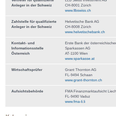
Vertreter für qualifizierte
LLB Swiss Investment AG
Anleger in der Schweiz
CH-8001 Zürich
www.llbswiss.ch
Zahlstelle für qualifizierte
Helvetische Bank AG
Anleger in der Schweiz
CH-8008 Zürich
www.helvetischebank.ch
Kontakt- und
Erste Bank der österreichische
Informationsstelle
Sparkassen AG
Österreich
AT-1100 Wien
www.sparkasse.at
Wirtschaftsprüfer
Grant Thornton AG
FL-9494 Schaan
www.grant-thornton.ch
Aufsichtsbehörde
FMA Finanzmarktaufsicht Liech
FL-9490 Vaduz
www.fma-li.li