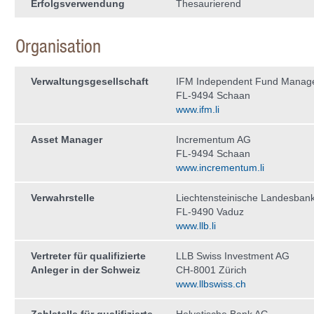
Erfolgsverwendung
Thesaurierend
Organisation
Verwaltungs­gesellschaft
IFM Independent Fund Manag
FL-9494 Schaan
www.ifm.li
Asset Manager
Incrementum AG
FL-9494 Schaan
www.incrementum.li
Verwahrstelle
Liechtensteinische Landesban
FL-9490 Vaduz
www.llb.li
Vertreter für qualifizierte
LLB Swiss Investment AG
Anleger in der Schweiz
CH-8001 Zürich
www.llbswiss.ch