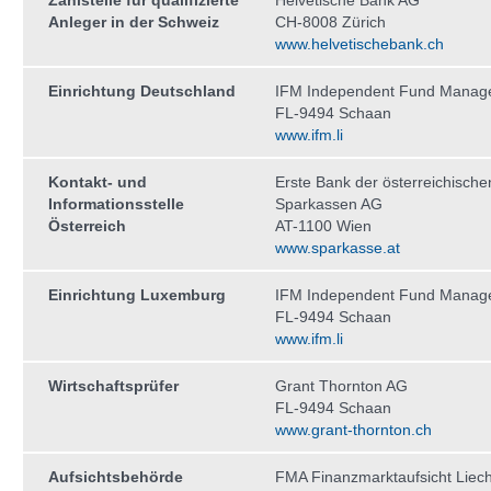
Zahlstelle für qualifizierte
Helvetische Bank AG
Anleger in der Schweiz
CH-8008 Zürich
www.helvetischebank.ch
Einrichtung Deutschland
IFM Independent Fund Manag
FL-9494 Schaan
www.ifm.li
Kontakt- und
Erste Bank der österreichische
Informationsstelle
Sparkassen AG
Österreich
AT-1100 Wien
www.sparkasse.at
Einrichtung Luxemburg
IFM Independent Fund Manag
FL-9494 Schaan
www.ifm.li
Wirtschaftsprüfer
Grant Thornton AG
FL-9494 Schaan
www.grant-thornton.ch
Aufsichtsbehörde
FMA Finanzmarktaufsicht Liech