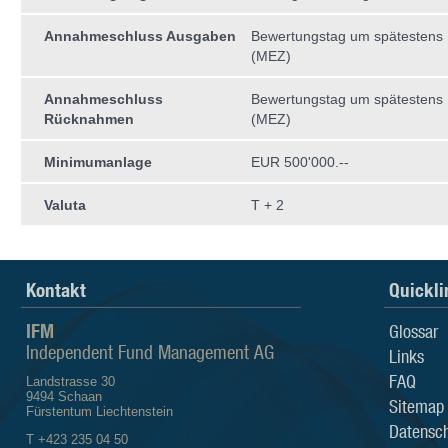
Annahmeschluss Ausgaben
Bewertungstag um spätestens 
(MEZ)
Annahmeschluss
Bewertungstag um spätestens 
Rücknahmen
(MEZ)
Minimumanlage
EUR 500'000.--
Valuta
T + 2
Kontakt
Quickli
IFM
Glossar
Independent Fund Management AG
Links
FAQ
Landstrasse 30
9494 Schaan
Sitemap
Fürstentum Liechtenstein
Datensch
T +423 235 04 50