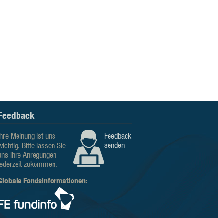
Feedback
Ihre Meinung ist uns
Feedback
senden
wichtig. Bitte lassen Sie
uns Ihre Anregungen
jederzeit zukommen.
Globale Fondsinformationen: