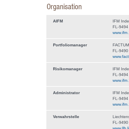
Organisation
AIFM
IFM Ind
FL-9494
www.ifm.l
Portfoliomanager
FACTUM 
FL-9490
www.fact
Risikomanager
IFM Ind
FL-9494
www.ifm.l
Administrator
IFM Ind
FL-9494
www.ifm.l
Verwahrstelle
Liechten
FL-9490
www.llb.li