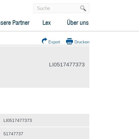
sere Partner
Lex
Über uns
Export
Drucken
LI0517477373
LI0517477373
51747737