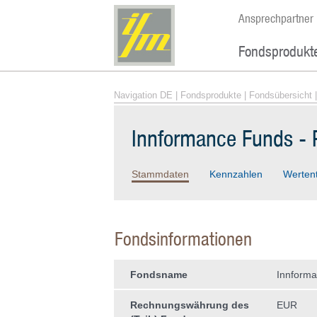
Ansprechpartner
Fondsprodukt
Navigation DE
|
Fondsprodukte
|
Fondsübersicht
|
Innformance Funds - P
Stammdaten
Kennzahlen
Werten
Fondsinformationen
Fondsname
Innforma
Rechnungswährung des
EUR