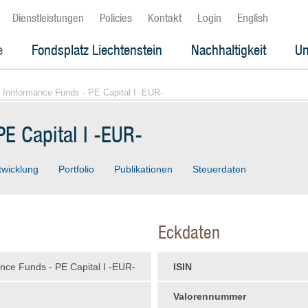
Dienstleistungen
Policies
Kontakt
Login
English
e
Fondsplatz Liechtenstein
Nachhaltigkeit
Un
 Innformance Funds - PE Capital I -EUR-
E Capital I -EUR-
twicklung
Portfolio
Publikationen
Steuerdaten
Eckdaten
nce Funds - PE Capital I -EUR-
ISIN
Valorennummer