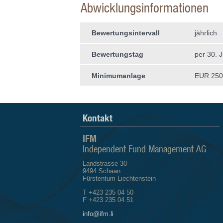
Abwicklungsinformationen
Bewertungsintervall
jährlich
Bewertungstag
per 30. J
Minimumanlage
EUR 250'
Kontakt
IFM
Independent Fund Management AG
Landstrasse 30
9494 Schaan
Fürstentum Liechtenstein
T +423 235 04 50
F +423 235 04 51
info@ifm.li