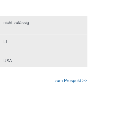
nicht zulässig
LI
USA
zum Prospekt >>