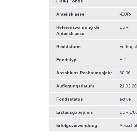
(Teil-) Fonds
Anteilsklasse
-EUR-
Referenzwährung der
EUR
Anteilsklasse
Rechtsform
Vertrags
Fondstyp
AIF
Abschluss Rechnungsjahr
30.06
Auflegungsdatum
21.02.2
Fondsstatus
active
Erstausgabepreis
EUR 1’0
Erfolgsverwendung
Ausschüt