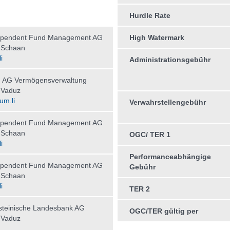
Hurdle Rate
ependent Fund Management AG
High Watermark
 Schaan
i
Administrationsgebühr
AG Vermögensverwaltung
 Vaduz
um.li
Verwahrstellengebühr
ependent Fund Management AG
 Schaan
OGC/ TER 1
i
Performanceabhängige
ependent Fund Management AG
Gebühr
 Schaan
i
TER 2
steinische Landesbank AG
OGC/TER gültig per
 Vaduz