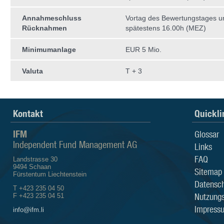
Annahmeschluss
Vortag des Bewertungstages 
Rücknahmen
spätestens 16.00h (MEZ)
Minimumanlage
EUR 5 Mio.
Valuta
T + 3
Kontakt
Quickli
IFM
Glossar
Independent Fund Management AG
Links
FAQ
Landstrasse 30
9494 Schaan
Sitemap
Fürstentum Liechtenstein
Datensch
T +423 235 04 50
Nutzung
F +423 235 04 51
Impress
info@ifm.li