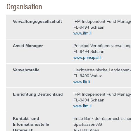
Organisation
Verwaltungs­gesellschaft
IFM Independent Fund Manag
FL-9494 Schaan
www.ifm.li
Asset Manager
Principal Vermögensverwaltun
FL-9494 Schaan
www.principal.li
Verwahrstelle
Liechtensteinische Landesban
FL-9490 Vaduz
www.llb.li
Einrichtung Deutschland
IFM Independent Fund Manag
FL-9494 Schaan
www.ifm.li
Kontakt- und
Erste Bank der österreichische
Informationsstelle
Sparkassen AG
Österreich
AT-1100 Wien