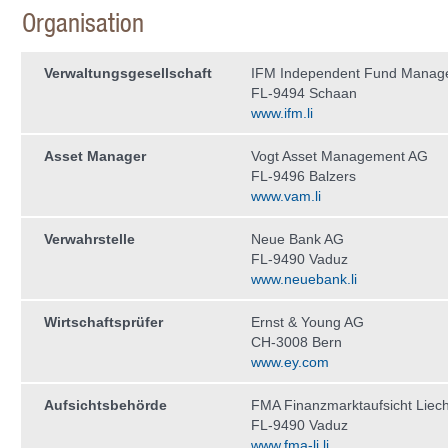
Organisation
Verwaltungs­gesellschaft
IFM Independent Fund Manag
FL-9494 Schaan
www.ifm.li
Asset Manager
Vogt Asset Management AG
FL-9496 Balzers
www.vam.li
Verwahrstelle
Neue Bank AG
FL-9490 Vaduz
www.neuebank.li
Wirtschaftsprüfer
Ernst & Young AG
CH-3008 Bern
www.ey.com
Aufsichtsbehörde
FMA Finanzmarktaufsicht Liech
FL-9490 Vaduz
www.fma-li.li