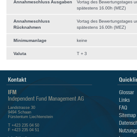
Annahmeschluss Ausgaben
Vortag des Bewertungstages 
spätestens 16.00h (MEZ)
Annahmeschluss
Vortag des Bewertungstages 
Rücknahmen
spätestens 16.00h (MEZ)
Minimumanlage
keine
Valuta
T + 3
Kontakt
Quickli
IFM
Glossar
Independent Fund Management AG
Links
FAQ
Landstrasse 30
9494 Schaan
Sitemap
Fürstentum Liechtenstein
Datensch
T +423 235 04 50
Nutzung
F +423 235 04 51