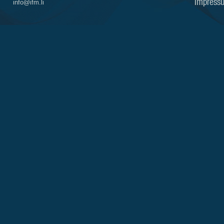
Impress
info@ifm.li