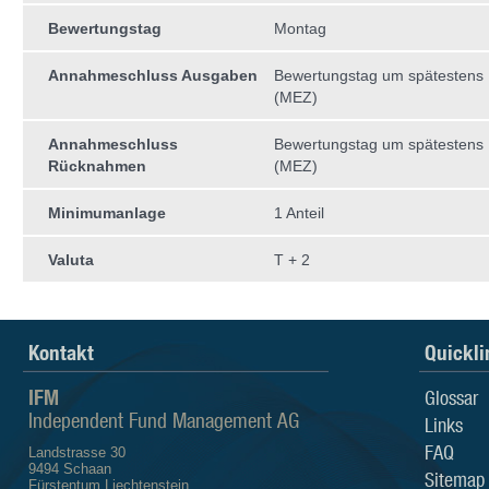
Bewertungstag
Montag
Annahmeschluss Ausgaben
Bewertungstag um spätestens 
(MEZ)
Annahmeschluss
Bewertungstag um spätestens 
Rücknahmen
(MEZ)
Minimumanlage
1 Anteil
Valuta
T + 2
Kontakt
Quickli
IFM
Glossar
Independent Fund Management AG
Links
FAQ
Landstrasse 30
9494 Schaan
Sitemap
Fürstentum Liechtenstein