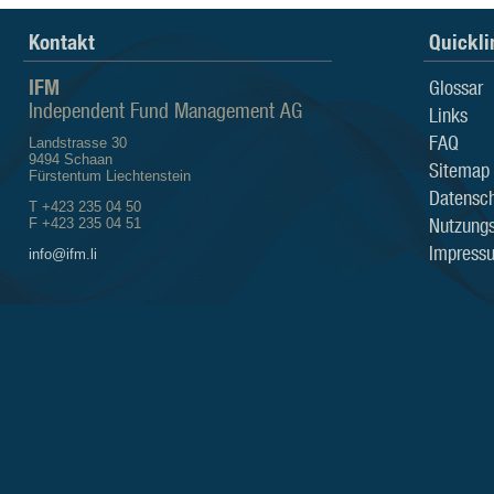
Kontakt
Quickli
IFM
Glossar
Independent Fund Management AG
Links
FAQ
Landstrasse 30
9494 Schaan
Sitemap
Fürstentum Liechtenstein
Datensch
T +423 235 04 50
Nutzung
F +423 235 04 51
Impress
info@ifm.li