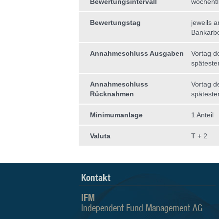
Bewertungsintervall
wöchentl
Bewertungstag
jeweils 
Bankarbe
Annahmeschluss Ausgaben
Vortag d
späteste
Annahmeschluss
Vortag d
Rücknahmen
späteste
Minimumanlage
1 Anteil
Valuta
T + 2
Kontakt
IFM
Independent Fund Management AG