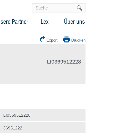
sere Partner
Lex
Über uns
Export
Drucken
LI0369512228
LI0369512228
36951222