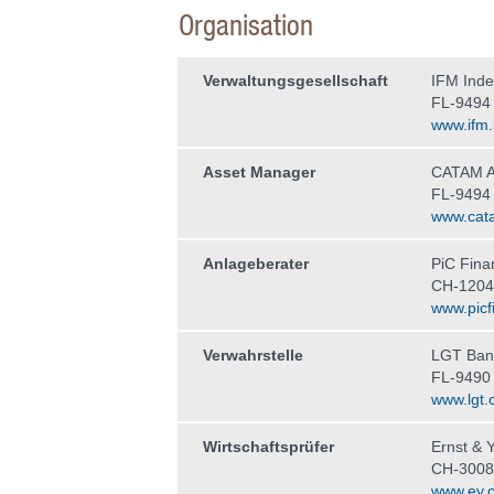
Organisation
Verwaltungs­gesellschaft
IFM Ind
FL-9494
www.ifm.l
Asset Manager
CATAM A
FL-9494
www.cata
Anlageberater
PiC Fina
CH-1204
www.picf
Verwahrstelle
LGT Ban
FL-9490
www.lgt.
Wirtschaftsprüfer
Ernst & 
CH-3008
www.ey.