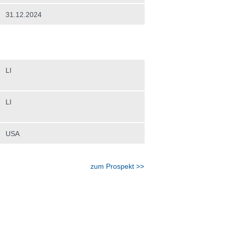
31.12.2024
LI
LI
USA
zum Prospekt >>