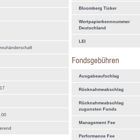
Bloomberg Ticker
Wertpapierkennnummer
Deutschland
LEI
treuhän­derschaft
Fondsgebühren
Ausgabeaufschlag
017
Rücknahmeabschlag
Rücknahmeabschlag
zugunsten Fonds
.00
Management Fee
erend
Performance Fee