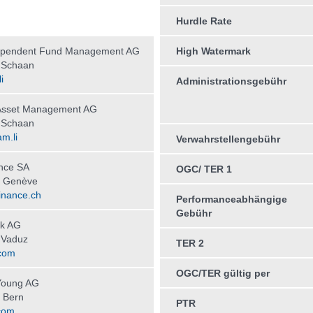
Hurdle Rate
ependent Fund Management AG
High Watermark
 Schaan
i
Administrationsgebühr
sset Management AG
 Schaan
m.li
Verwahrstellengebühr
nce SA
OGC/ TER 1
 Genève
inance.ch
Performanceabhängige
Gebühr
k AG
 Vaduz
TER 2
com
OGC/TER gültig per
Young AG
 Bern
PTR
com