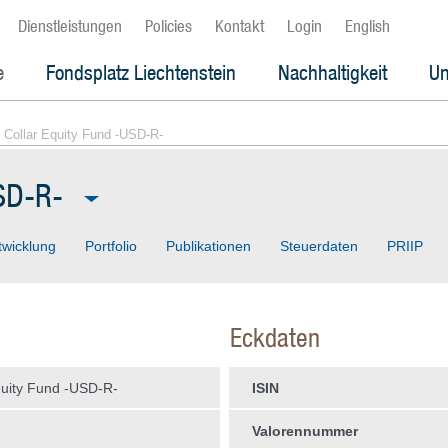
Dienstleistungen
Policies
Kontakt
Login
English
e
Fondsplatz Liechtenstein
Nachhaltigkeit
Un
 Collar Equity Fund -USD-R-
SD-R-
twicklung
Portfolio
Publikationen
Steuerdaten
PRIIP
Eckdaten
quity Fund -USD-R-
ISIN
Valorennummer