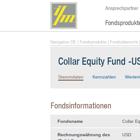
Ansprechpartner
Fondsprodukt
Navigation DE
|
Fondsprodukte
|
Fondsübersicht
|
Collar Equity Fund -U
Stammdaten
Kennzahlen
Werten
Fondsinformationen
Fondsname
Collar E
Rechnungswährung des
USD