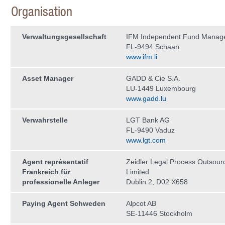
Organisation
Verwaltungs­gesellschaft
IFM Independent Fund Manag
FL-9494 Schaan
www.ifm.li
Asset Manager
GADD & Cie S.A.
LU-1449 Luxembourg
www.gadd.lu
Verwahrstelle
LGT Bank AG
FL-9490 Vaduz
www.lgt.com
Agent représentatif
Zeidler Legal Process Outsour
Frankreich für
Limited
professionelle Anleger
Dublin 2, D02 X658
Paying Agent Schweden
Alpcot AB
SE-11446 Stockholm