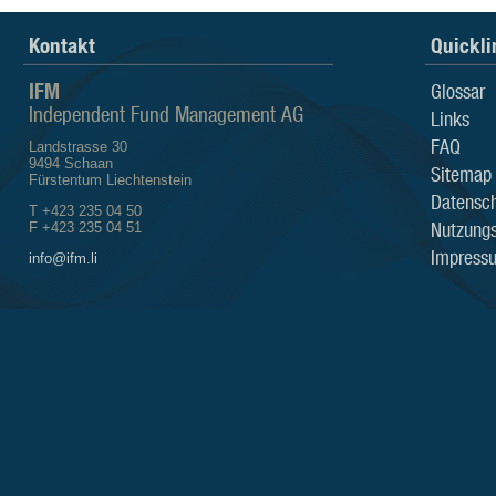
Kontakt
Quickli
IFM
Glossar
Independent Fund Management AG
Links
FAQ
Landstrasse 30
9494 Schaan
Sitemap
Fürstentum Liechtenstein
Datensch
T +423 235 04 50
Nutzung
F +423 235 04 51
Impress
info@ifm.li