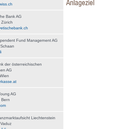
Anlageziel
wiss.ch
che Bank AG
 Zürich
etischebank.ch
ependent Fund Management AG
 Schaan
i
nk der österreichischen
sen AG
 Wien
kasse.at
Young AG
 Bern
com
nzmarktaufsicht Liechtenstein
 Vaduz