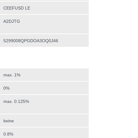
CEEFUSD LE
A2DJTG
5299008QPGDOA3OQ0J46
max. 1%
0%
max. 0.125%
keine
0.8%