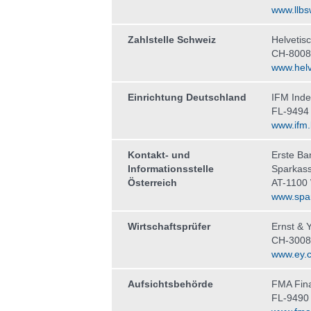
www.llbs
Zahlstelle Schweiz
Helvetis
CH-8008
www.helv
Einrichtung Deutschland
IFM Ind
FL-9494
www.ifm.l
Kontakt- und
Erste Ba
Informationsstelle
Sparkas
Österreich
AT-1100
www.spar
Wirtschaftsprüfer
Ernst & 
CH-3008
www.ey.
Aufsichtsbehörde
FMA Fina
FL-9490