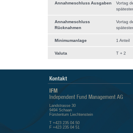
Annahmeschluss Ausgaben
Vortag d
späteste
Annahmeschluss
Vortag d
Rücknahmen
späteste
Minimumanlage
1 Anteil
Valuta
T + 2
Kontakt
IFM
Independent Fund Management AG
Landstrasse 30
9494 Schaan
Fürstentum Liechtenstein
T +423 235 04 50
F +423 235 04 51