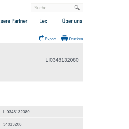
sere Partner
Lex
Über uns
Export
Drucken
LI0348132080
LI0348132080
34813208