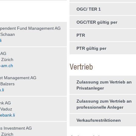
OGC/ TER 1
OGC/TER gültig per
ependent Fund Management AG
 Schaan
PTR
i
PTR gültig per
 AG
 Zürich
Vertrieb
-am.ch
set Management AG
Zulassung zum Vertrieb an
Balzers
Privatanleger
li
Zulassung zum Vertrieb an
nk AG
professionelle Anleger
 Vaduz
bank.li
Verkaufsrestriktionen
s Investment AG
 Zürich