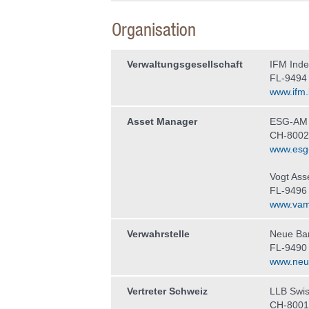
Organisation
Verwaltungs­gesellschaft
IFM Ind
FL-9494
www.ifm.l
Asset Manager
ESG-AM
CH-8002
www.esg
Vogt As
FL-9496 
www.vam.
Verwahrstelle
Neue Ba
FL-9490
www.neue
Vertreter Schweiz
LLB Swis
CH-8001