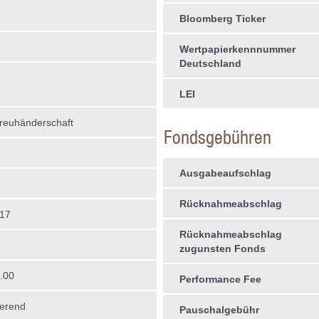
Bloomberg Ticker
Wertpapierkennnummer
Deutschland
LEI
treuhän­derschaft
Fondsgebühren
Ausgabeaufschlag
Rücknahmeabschlag
017
Rücknahmeabschlag
zugunsten Fonds
.00
Performance Fee
erend
Pauschalgebühr